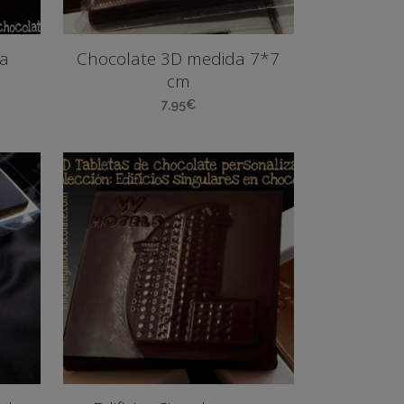
da
Chocolate 3D medida 7*7
cm
7,95
€