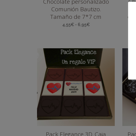
Chocolate personalizado
Ch
Comunión Bautizo.
Tamaño de 7*7 cm
em
Rango
4,55
€
-
6,95
€
de
precios:
desde
4,55€
hasta
6,95€
Pack Elegance 3D. Caja
Pac