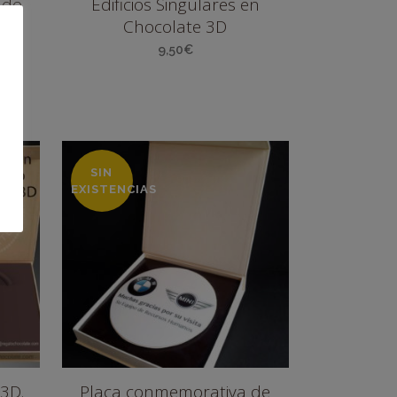
ado
Edificios Singulares en
e
Chocolate 3D
×10
9,50
€
o
os:
e
SIN
EXISTENCIAS
3D.
Placa conmemorativa de