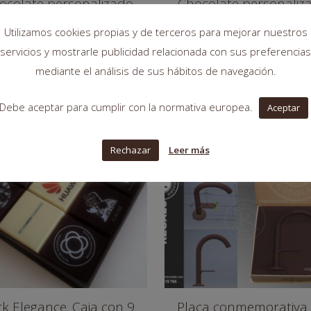
ocolate personalizado
Chocolate personaliz
con el logo de tu
con tu foto o logo d
Utilizamos cookies propias y de terceros para mejorar nuestros
presa. Tamaño de 7*7
empresa. Tamaño 10
servicios y mostrarle publicidad relacionada con sus preferencias
cm
cm
mediante el análisis de sus hábitos de navegación.
Rango
Rang
4,55
€
-
6,95
€
5,50
€
-
7,75
€
de
de
Debe aceptar para cumplir con la normativa europea.
Aceptar
precios:
preci
desde
desd
SIN
4,55€
5,50€
EXISTENCIAS
Rechazar
Leer más
hasta
hasta
6,95€
7,75€
k Elegance. Caja con 9
Placa conmemorativa 