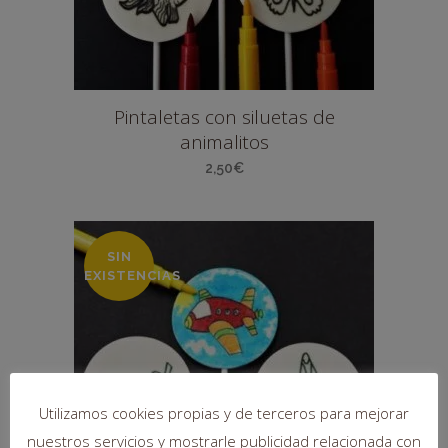
Pintaletas con siluetas de
animalitos
2,50
€
SIN
EXISTENCIAS
Utilizamos cookies propias y de terceros para mejorar
nuestros servicios y mostrarle publicidad relacionada con