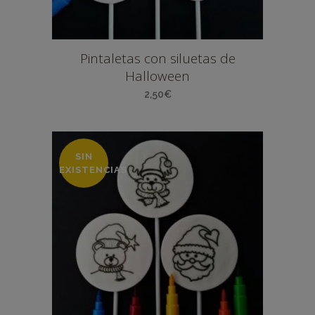
Pintaletas con siluetas de
Halloween
2,50
€
SIN
EXISTENCIAS