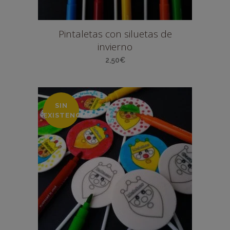
Pintaletas con siluetas de
invierno
2,50
€
SIN
EXISTENCIAS