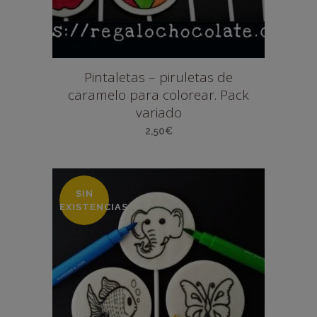
Pintaletas – piruletas de
caramelo para colorear. Pack
variado
2,50
€
SIN
EXISTENCIAS