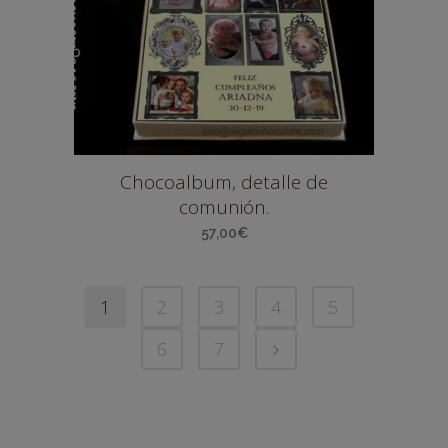
Chocoalbum, detalle de
comunión.
57,00
€
1
2
3
4
5
6
7