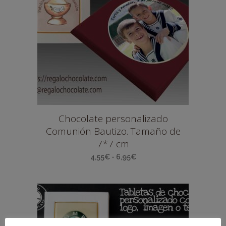
Chocolate personalizado
Comunión Bautizo. Tamaño de
7*7 cm
Rango
4,55
€
-
6,95
€
de
precios:
desde
4,55€
hasta