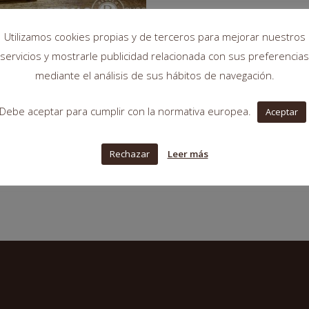
Utilizamos cookies propias y de terceros para mejorar nuestros
mbones con tu foto o
servicios y mostrarle publicidad relacionada con sus preferencias
logo para eventos de
mediante el análisis de sus hábitos de navegación.
resa, bodas, bautizos
o comuniones (copia)
Debe aceptar para cumplir con la normativa europea.
Aceptar
18,30
€
Rechazar
Leer más