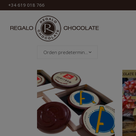
+34 619 018 766
Orden predeterminado