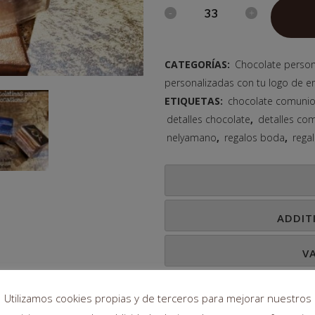
CATEGORÍAS:
Chocolate person
personalizadas con tu logo de 
ETIQUETAS:
chocolate comuni
detalles chocolate
,
detalles co
nelyamano
,
regalos boda
,
rega
ADDIT
V
Utilizamos cookies propias y de terceros para mejorar nuestros