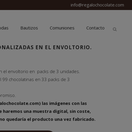
info@regalochocolate.com
odas
Bautizos
Comuniones
Contacto
NALIZADAS EN EL ENVOLTORIO.
n el envoltorio en packs de 3 unidades.
l 99 chocolatinas en 33 packs de 3
promiso.
alochocolate.com) las imágenes con las
e haremos una muestra digital, sin coste,
o quedaría el producto una vez fabricado.