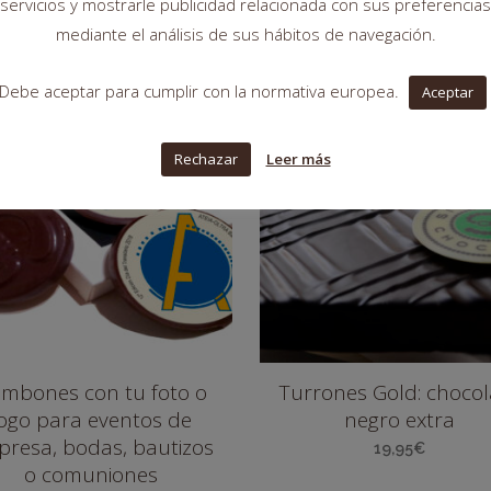
servicios y mostrarle publicidad relacionada con sus preferencias
mediante el análisis de sus hábitos de navegación.
Debe aceptar para cumplir con la normativa europea.
Aceptar
SIN
EXISTENCIAS
Rechazar
Leer más
mbones con tu foto o
Turrones Gold: chocol
logo para eventos de
negro extra
resa, bodas, bautizos
19,95
€
o comuniones