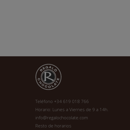
Teléfono +34 619 018 766
Horario: Lunes a Viernes de 9 a 14h.
info@regalochocolate.com
Resto de horarios