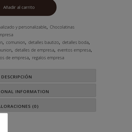
Añadir al carrito
alizado y personalizable
,
Chocolatinas
empresa
on
,
comunion
,
detalles bautizo
,
detalles boda
,
munion
,
detalles de empresa
,
eventos empresa
,
los de empresa
,
regalos empresa
DESCRIPCIÓN
IONAL INFORMATION
ALORACIONES (0)