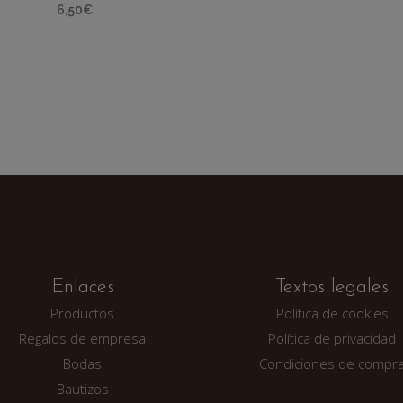
6,50
€
Enlaces
Textos legales
Productos
Política de cookies
Regalos de empresa
Política de privacidad
Bodas
Condiciones de compr
Bautizos