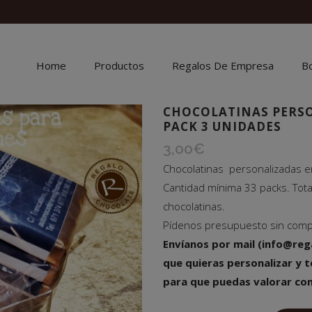
Home
Productos
Regalos De Empresa
B
CHOCOLATINAS PERSO
PACK 3 UNIDADES
3,00
€
Chocolatinas personalizadas e
Cantidad mínima 33 packs. Tota
chocolatinas.
Pídenos presupuesto sin com
Envíanos por mail (info@reg
que quieras personalizar y t
para que puedas valorar com