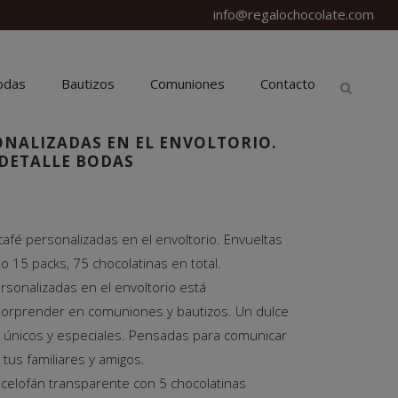
info@regalochocolate.com
odas
Bautizos
Comuniones
Contacto
NALIZADAS EN EL ENVOLTORIO.
 DETALLE BODAS
café personalizadas en el envoltorio. Envueltas
o 15 packs, 75 chocolatinas en total.
ersonalizadas en el envoltorio está
sorprender en comuniones y bautizos. Un dulce
as únicos y especiales. Pensadas para comunicar
tus familiares y amigos.
celofán transparente con 5 chocolatinas