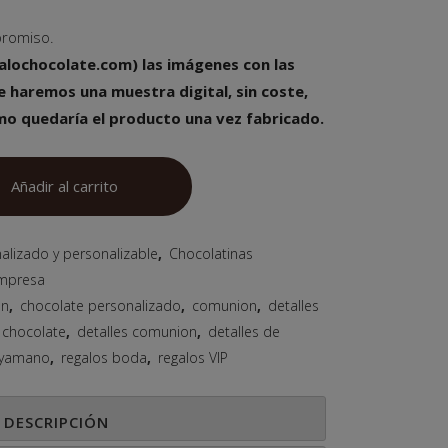
promiso.
alochocolate.com) las imágenes con las
e haremos una muestra digital, sin coste,
o quedaría el producto una vez fabricado.
Añadir al carrito
alizado y personalizable
,
Chocolatinas
empresa
on
,
chocolate personalizado
,
comunion
,
detalles
 chocolate
,
detalles comunion
,
detalles de
lyamano
,
regalos boda
,
regalos VIP
DESCRIPCIÓN