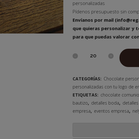
personalizadas
Pídenos presupuesto sin com
Envíanos por mail (info@reg
que quieras personalizar y t
para que puedas valorar com
CATEGORÍAS:
Chocolate person
personalizadas con tu logo de 
ETIQUETAS:
chocolate comuni
bautizo
,
detalles boda
,
detalles
empresa
,
eventos empresa
,
ne