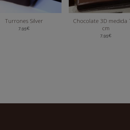
Turrones Silver
Chocolate 3D medida 
cm
7,95
€
7,95
€