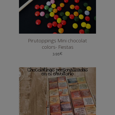
Pirutoppings Mini chocolat
colors- Fiestas
3,95
€