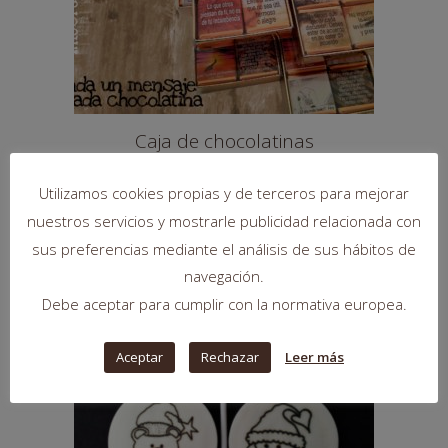
Caja de chocolatinas
personalizadas (48 unid.)
POWER CHOCOLAT
Utilizamos cookies propias y de terceros para mejorar
39,90
€
nuestros servicios y mostrarle publicidad relacionada con
sus preferencias mediante el análisis de sus hábitos de
navegación.
Debe aceptar para cumplir con la normativa europea.
SIN
EXISTENCIAS
Aceptar
Rechazar
Leer más