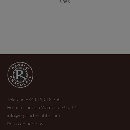
3,95
€
Teléfono +34 619 018 766
Horario: Lunes a Viernes de 9 a 14h.
info@regalochocolate.com
Resto de horarios