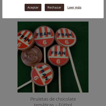
Oro
Aceptar
Rechazar
Leer más
3,95
€
Piruletas de chocolate
temáticas – Fútbol