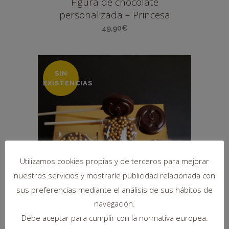
Figura de chocolate
personalizada – Princesa
49,90
€
SIN
EXISTENCIAS
Utilizamos cookies propias y de terceros para mejorar
nuestros servicios y mostrarle publicidad relacionada con
sus preferencias mediante el análisis de sus hábitos de
navegación.
Debe aceptar para cumplir con la normativa europea.
Pirutoppings Perlas- Bodas de